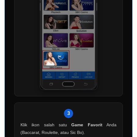
3
Klik ikon salah satu
Game Favorit
Anda
(Baccarat, Roulette, atau Sic Bo).