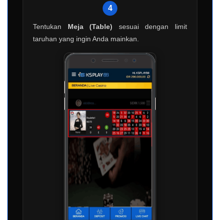
4
Tentukan
Meja (Table)
sesuai dengan limit
taruhan yang ingin Anda mainkan.