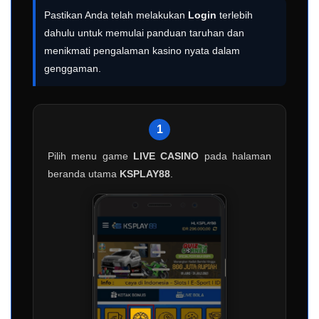
Pastikan Anda telah melakukan
Login
terlebih
dahulu untuk memulai panduan taruhan dan
menikmati pengalaman kasino nyata dalam
genggaman.
1
Pilih menu game
LIVE CASINO
pada halaman
beranda utama
KSPLAY88
.