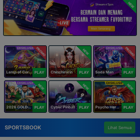
NEW
PROMO
PROMO
NEW
Lamp of Cornucopia
Chinchirorin
Soda Man
PLAY
PLAY
PLAY
NEW
NEW
NEW
2026 GOLDEN GOAL RUSH
Cyber Pinball
Psycho Heroes
PLAY
PLAY
PLAY
SPORTSBOOK
Lihat Semua