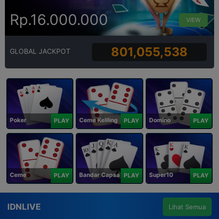
Rp.16.000.000
VIEW
801,055,538
GLOBAL JACKPOT
Poker
Ceme Keliling
Domino
PLAY
PLAY
PLAY
Ceme
Bandar Capsa
Super10
PLAY
PLAY
PLAY
IDNLIVE
Lihat Semua