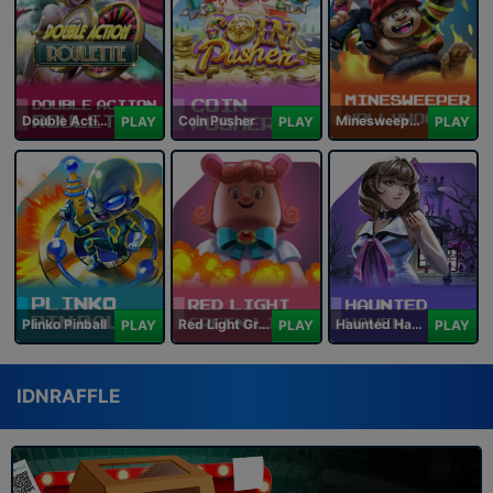
Double Action Roulette
Coin Pusher
Minesweeper Hollywood
PLAY
PLAY
PLAY
Plinko Pinball
Red Light Green Light
Haunted Haven
PLAY
PLAY
PLAY
IDNRAFFLE