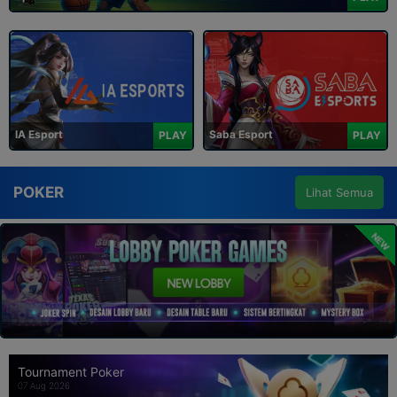
IA Esport
Saba Esport
PLAY
PLAY
POKER
Lihat Semua
NEW
Tournament Poker
07 Aug 2026