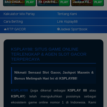
BAO CHUAN FISHING
FA CHAI FISHING
Jackpot Fishing Jili
PLAY
PLAY
PLAY
Kalkulator Mix Parlay
Tentang Kami
Cara Betting
Link Ksplay88
🔥RTP GACOR
⚽️Jadwal Sportbook
KSPLAY88: SITUS GAME ONLINE
TERLENGKAP & AGEN SLOT GACOR
TERPERCAYA
Nikmati Sensasi Slot Gacor, Jackpot Maxwin &
Bonus Melimpah Hari Ini di KSPLAY88!
KSPLAY88
(juga dikenal sebagai
KSPLAY 88
atau
KSPLAY
) telah mengukuhkan posisinya sebagai
ekosistem game online nomor 1 di Indonesia. Kami